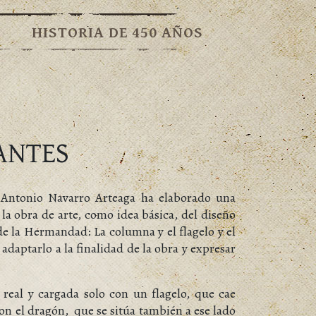
HISTORIA DE 450 AÑOS
ANTES
 Antonio Navarro Arteaga ha elaborado una
la obra de arte, como idea básica, del diseño
de la Hermandad: La columna y el flagelo y el
 adaptarlo a la finalidad de la obra y expresar
real y cargada solo con un flagelo, que cae
on el dragón, que se sitúa también a ese lado