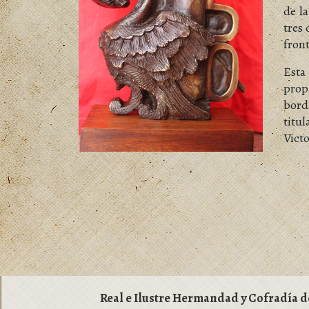
de l
tres 
front
Esta
prop
bord
titu
Victo
Real e Ilustre Hermandad y Cofradía d