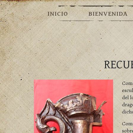
INICIO
BIENVENIDA
RECU
Como
escu
del 
dragó
dich
Como
sobr